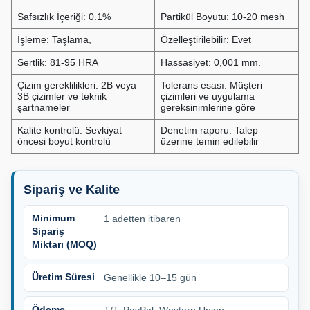
Safsızlık İçeriği: 0.1%
Partikül Boyutu: 10-20 mesh
İşleme: Taşlama,
Özelleştirilebilir: Evet
Sertlik: 81-95 HRA
Hassasiyet: 0,001 mm.
Çizim gereklilikleri: 2B veya
Tolerans esası: Müşteri
3B çizimler ve teknik
çizimleri ve uygulama
şartnameler
gereksinimlerine göre
Kalite kontrolü: Sevkiyat
Denetim raporu: Talep
öncesi boyut kontrolü
üzerine temin edilebilir
Sipariş ve Kalite
Minimum
1 adetten itibaren
Sipariş
Miktarı (MOQ)
Üretim Süresi
Genellikle 10–15 gün
Ödeme