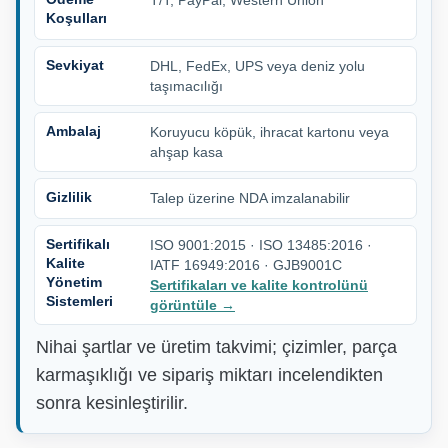
T/T, PayPal, Western Union
Koşulları
Sevkiyat
DHL, FedEx, UPS veya deniz yolu
taşımacılığı
Ambalaj
Koruyucu köpük, ihracat kartonu veya
ahşap kasa
Gizlilik
Talep üzerine NDA imzalanabilir
Sertifikalı
ISO 9001:2015 · ISO 13485:2016 ·
Kalite
IATF 16949:2016 · GJB9001C
Yönetim
Sertifikaları ve kalite kontrolünü
Sistemleri
görüntüle
→
Nihai şartlar ve üretim takvimi; çizimler, parça
karmaşıklığı ve sipariş miktarı incelendikten
sonra kesinleştirilir.