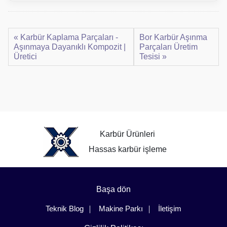
« Karbür Kaplama Parçaları -
Bor Karbür Aşınma
Aşınmaya Dayanıklı Kompozit |
Parçaları Üretim
Üretici
Tesisi »
Karbür Ürünleri
Hassas karbür işleme
Başa dön
Teknik Blog
Makine Parkı
İletişim