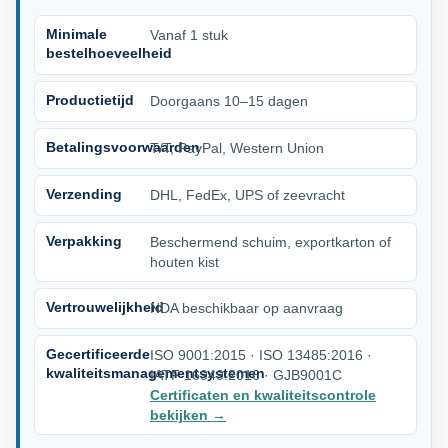
Minimale
Vanaf 1 stuk
bestelhoeveelheid
Productietijd
Doorgaans 10–15 dagen
Betalingsvoorwaarden
T/T, PayPal, Western Union
Verzending
DHL, FedEx, UPS of zeevracht
Verpakking
Beschermend schuim, exportkarton of
houten kist
Vertrouwelijkheid
NDA beschikbaar op aanvraag
Gecertificeerde
ISO 9001:2015 · ISO 13485:2016 ·
kwaliteitsmanagementsystemen
IATF 16949:2016 · GJB9001C
Certificaten en kwaliteitscontrole
bekijken
→