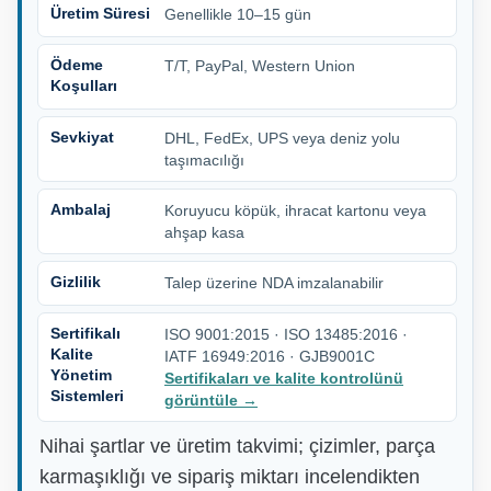
Üretim Süresi
Genellikle 10–15 gün
Ödeme
T/T, PayPal, Western Union
Koşulları
Sevkiyat
DHL, FedEx, UPS veya deniz yolu
taşımacılığı
Ambalaj
Koruyucu köpük, ihracat kartonu veya
ahşap kasa
Gizlilik
Talep üzerine NDA imzalanabilir
Sertifikalı
ISO 9001:2015 · ISO 13485:2016 ·
Kalite
IATF 16949:2016 · GJB9001C
Yönetim
Sertifikaları ve kalite kontrolünü
Sistemleri
görüntüle
→
Nihai şartlar ve üretim takvimi; çizimler, parça
karmaşıklığı ve sipariş miktarı incelendikten