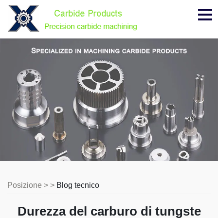
Me
Posizione > >
Blog tecnico
Durezza del carburo di tungste