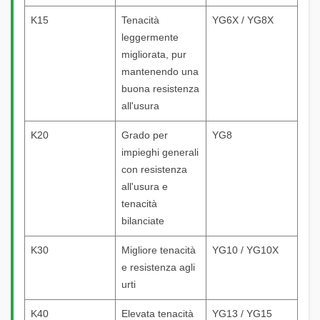
K15
Tenacità
YG6X / YG8X
leggermente
migliorata, pur
mantenendo una
buona resistenza
all'usura
K20
Grado per
YG8
impieghi generali
con resistenza
all'usura e
tenacità
bilanciate
K30
Migliore tenacità
YG10 / YG10X
e resistenza agli
urti
K40
Elevata tenacità
YG13 / YG15