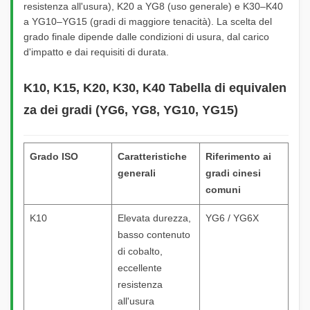
resistenza all'usura), K20 a YG8 (uso generale) e K30–K40
a YG10–YG15 (gradi di maggiore tenacità). La scelta del
grado finale dipende dalle condizioni di usura, dal carico
d'impatto e dai requisiti di durata.
K10, K15, K20, K30, K40 Tabella di equivalen
za dei gradi (YG6, YG8, YG10, YG15)
Grado ISO
Caratteristiche
Riferimento ai
generali
gradi cinesi
comuni
K10
Elevata durezza,
YG6 / YG6X
basso contenuto
di cobalto,
eccellente
resistenza
all'usura