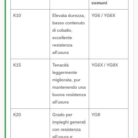
comuni
K10
Elevata durezza,
YG6 / YG6X
basso contenuto
di cobalto,
eccellente
resistenza
all'usura
K15
Tenacità
YG6X / YG8X
leggermente
migliorata, pur
mantenendo una
buona resistenza
all'usura
K20
Grado per
YG8
impieghi generali
con resistenza
all'usura e