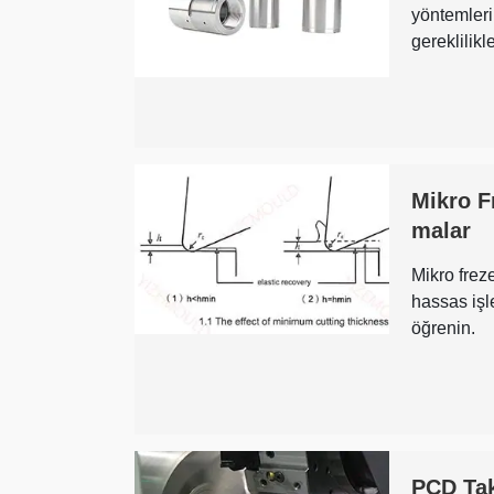
yöntemlerin
gereklilikl
Mikro F
malar
Mikro freze
hassas işl
öğrenin.
PCD Tak