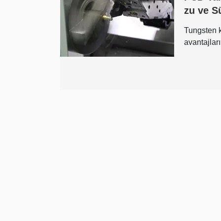
zu ve S
Tungsten k
avantajlar