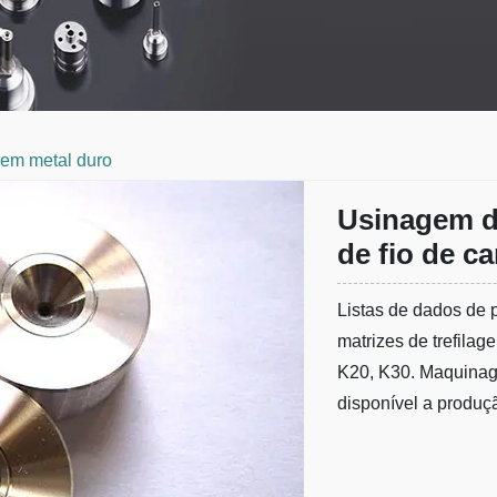
o em metal duro
Usinagem de
de fio de c
Listas de dados de 
matrizes de trefilag
K20, K30. Maquinagem
disponível a produ