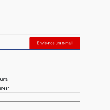
Envie-nos um e-mail
99.9%
0 mesh