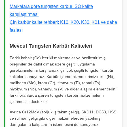
Markalara göre tungsten karbür ISO kalite
karşılaştırması
Çin karbür kalite rehberi: K10, K20, K30, K01 ve daha
fazlası
Mevcut Tungsten Karbür Kaliteleri
Farklı kobalt (Co) içerikli malzemeler ve özelleştirilmiş
bileşimler de dahil olmak üzere çeşitli uygulama
gereksinimlerini karşılamak için çok çeşitli tungsten karbür
kaliteleri sunuyoruz. Karbür işleme hizmetlerimiz nikel (Ni),
molibden (Mo), krom (Cr), titanyum (Ti), tantal (Ta),
niyobyum (Nb), vanadyum (V) ve diğer alaşım elementlerini
farklı oranlarda içeren tungsten karbür malzemelerin
işlenmesini destekler.
Ayrıca Cr12MoV (soğuk iş takım çeliği), SKD11, DC53, HSS
ve rulman çeliği gibi diğer malzemelerden yapılmış
damgalama kalıplarının işlenmesini de sunuyoruz.