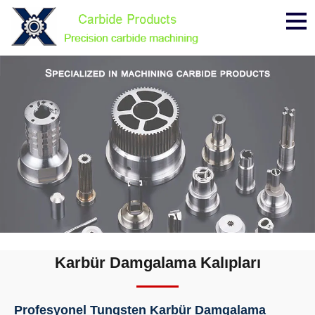
Me
Karbür Damgalama Kalıpları
Profesyonel Tungsten Karbür Damgalama