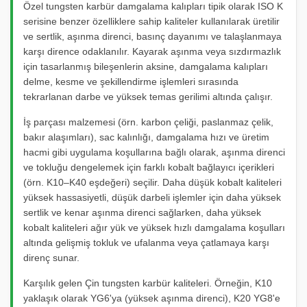
Özel tungsten karbür damgalama kalıpları tipik olarak ISO K
serisine benzer özelliklere sahip kaliteler kullanılarak üretilir
ve sertlik, aşınma direnci, basınç dayanımı ve talaşlanmaya
karşı dirence odaklanılır. Kayarak aşınma veya sızdırmazlık
için tasarlanmış bileşenlerin aksine, damgalama kalıpları
delme, kesme ve şekillendirme işlemleri sırasında
tekrarlanan darbe ve yüksek temas gerilimi altında çalışır.
İş parçası malzemesi (örn. karbon çeliği, paslanmaz çelik,
bakır alaşımları), sac kalınlığı, damgalama hızı ve üretim
hacmi gibi uygulama koşullarına bağlı olarak, aşınma direnci
ve tokluğu dengelemek için farklı kobalt bağlayıcı içerikleri
(örn. K10–K40 eşdeğeri) seçilir. Daha düşük kobalt kaliteleri
yüksek hassasiyetli, düşük darbeli işlemler için daha yüksek
sertlik ve kenar aşınma direnci sağlarken, daha yüksek
kobalt kaliteleri ağır yük ve yüksek hızlı damgalama koşulları
altında gelişmiş tokluk ve ufalanma veya çatlamaya karşı
direnç sunar.
Karşılık gelen Çin tungsten karbür kaliteleri. Örneğin, K10
yaklaşık olarak YG6'ya (yüksek aşınma direnci), K20 YG8'e