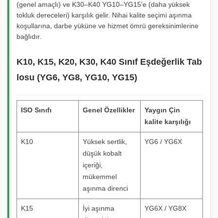
(genel amaçlı) ve K30–K40 YG10–YG15'e (daha yüksek
tokluk dereceleri) karşılık gelir. Nihai kalite seçimi aşınma
koşullarına, darbe yüküne ve hizmet ömrü gereksinimlerine
bağlıdır.
K10, K15, K20, K30, K40 Sınıf Eşdeğerlik Tab
losu (YG6, YG8, YG10, YG15)
ISO Sınıfı
Genel Özellikler
Yaygın Çin
kalite karşılığı
K10
Yüksek sertlik,
YG6 / YG6X
düşük kobalt
içeriği,
mükemmel
aşınma direnci
K15
İyi aşınma
YG6X / YG8X