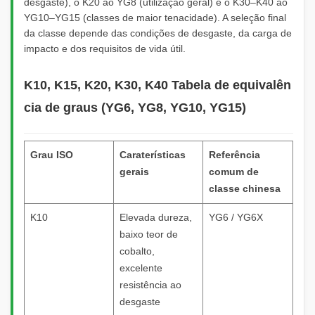
desgaste), o K20 ao YG8 (utilização geral) e o K30–K40 ao
YG10–YG15 (classes de maior tenacidade). A seleção final
da classe depende das condições de desgaste, da carga de
impacto e dos requisitos de vida útil.
K10, K15, K20, K30, K40 Tabela de equivalên
cia de graus (YG6, YG8, YG10, YG15)
Grau ISO
Caraterísticas
Referência
gerais
comum de
classe chinesa
K10
Elevada dureza,
YG6 / YG6X
baixo teor de
cobalto,
excelente
resistência ao
desgaste