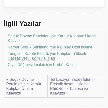
İlgili Yazılar
Soğuk Dövme Perçinleri için Karbür Kalıplar: Üretim
Kılavuzu
Karbür Soğuk Şekillendirme Kalıpları Özel İşleme
Tungsten Karbür Ekstrüzyon Kalıpları: Yüksek
Hassasiyetli Takım Kalıpları
Giysi Düğmesi İmalatı için Karbür Kalıplar
« Soğuk Dövme
Tel Erozyon Yüzey İşlemi -
Perçinler için Karbür
Elektrik deşarjlı işleme
Kalıplar: Üretim
Pürüzlülük Tablosu ve
Kılavuzu
Kılavuzu »