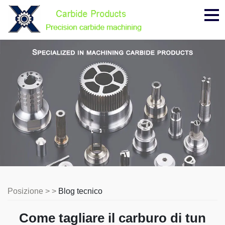
Me
Posizione > >
Blog tecnico
Come tagliare il carburo di tun