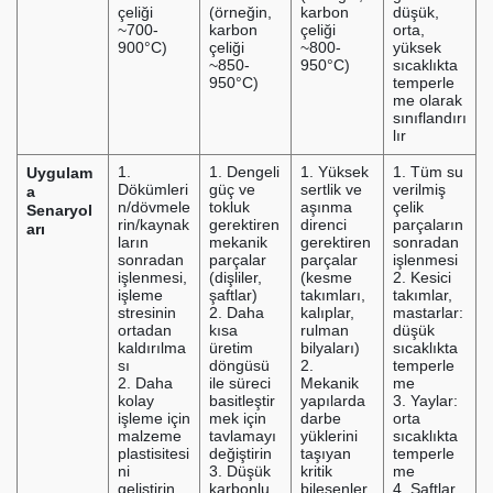
çeliği
(örneğin,
karbon
düşük,
~700-
karbon
çeliği
orta,
900°C)
çeliği
~800-
yüksek
~850-
950°C)
sıcaklıkta
950°C)
temperle
me olarak
sınıflandırı
lır
Uygulam
1.
1. Dengeli
1. Yüksek
1. Tüm su
Dökümleri
güç ve
sertlik ve
verilmiş
a
n/dövmele
tokluk
aşınma
çelik
Senaryol
rin/kaynak
gerektiren
direnci
parçaların
arı
ların
mekanik
gerektiren
sonradan
sonradan
parçalar
parçalar
işlenmesi
işlenmesi,
(dişliler,
(kesme
2. Kesici
işleme
şaftlar)
takımları,
takımlar,
stresinin
2. Daha
kalıplar,
mastarlar:
ortadan
kısa
rulman
düşük
kaldırılma
üretim
bilyaları)
sıcaklıkta
sı
döngüsü
2.
temperle
2. Daha
ile süreci
Mekanik
me
kolay
basitleştir
yapılarda
3. Yaylar:
işleme için
mek için
darbe
orta
malzeme
tavlamayı
yüklerini
sıcaklıkta
plastisitesi
değiştirin
taşıyan
temperle
ni
3. Düşük
kritik
me
geliştirin
karbonlu
bileşenler
4. Şaftlar,