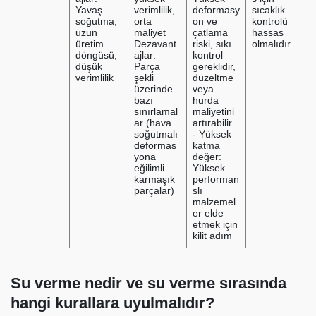
Yavaş
verimlilik,
deformasy
sıcaklık
soğutma,
orta
on ve
kontrolü
uzun
maliyet
çatlama
hassas
üretim
Dezavant
riski, sıkı
olmalıdır
döngüsü,
ajlar:
kontrol
düşük
Parça
gereklidir,
verimlilik
şekli
düzeltme
üzerinde
veya
bazı
hurda
sınırlamal
maliyetini
ar (hava
artırabilir
soğutmalı
- Yüksek
deformas
katma
yona
değer:
eğilimli
Yüksek
karmaşık
performan
parçalar)
slı
malzemel
er elde
etmek için
kilit adım
Su verme nedir ve su verme sırasında
hangi kurallara uyulmalıdır?