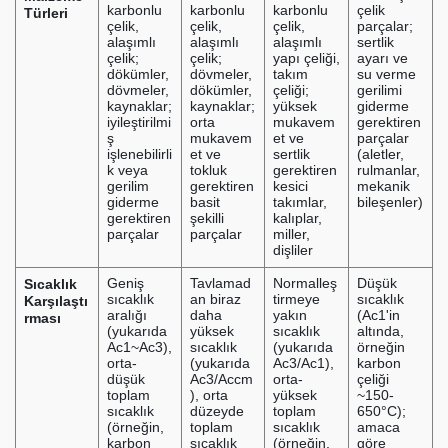
karbonlu
karbonlu
karbonlu
çelik
Türleri
çelik,
çelik,
çelik,
parçalar;
alaşımlı
alaşımlı
alaşımlı
sertlik
çelik;
çelik;
yapı çeliği,
ayarı ve
dökümler,
dövmeler,
takım
su verme
dövmeler,
dökümler,
çeliği;
gerilimi
kaynaklar;
kaynaklar;
yüksek
giderme
iyileştirilmi
orta
mukavem
gerektiren
ş
mukavem
et ve
parçalar
işlenebilirli
et ve
sertlik
(aletler,
k veya
tokluk
gerektiren
rulmanlar,
gerilim
gerektiren
kesici
mekanik
giderme
basit
takımlar,
bileşenler)
gerektiren
şekilli
kalıplar,
parçalar
parçalar
miller,
dişliler
Sıcaklık
Geniş
Tavlamad
Normalleş
Düşük
sıcaklık
an biraz
tirmeye
sıcaklık
Karşılaştı
aralığı
daha
yakın
(Ac1'in
rması
(yukarıda
yüksek
sıcaklık
altında,
Ac1~Ac3),
sıcaklık
(yukarıda
örneğin
orta-
(yukarıda
Ac3/Ac1),
karbon
düşük
Ac3/Accm
orta-
çeliği
toplam
), orta
yüksek
~150-
sıcaklık
düzeyde
toplam
650°C);
(örneğin,
toplam
sıcaklık
amaca
karbon
sıcaklık
(örneğin,
göre