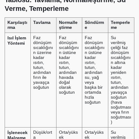
Verme, Temperleme
Karşılaştı
Tavlama
Normalle
Söndürm
Temperle
rma
ştirme
e
me
Isıl İşlem
Faz
Faz
Faz
Su
dönüşüm
dönüşüm
dönüşüm
verilmiş
Yöntemi
sıcaklığını
sıcaklığını
sıcaklığını
çeliği faz
n üzerine
n üstüne
n üstüne
dönüşüm
kadar
kadar
kadar
sıcaklığını
ısıtın,
ısıtın,
ısıtın,
n altına
tutun,
tutun,
tutun,
kadar
ardından
ardından
ardından
yeniden
fırın ile
havada
su, yağ
ısıtın,
yavaşça
doğal
veya
tutun,
soğutun
olarak
başka bir
ardından
soğutun
ortamda
yavaşça
hızla
soğutun
soğutun
(hava
soğutması
veya fırın
soğutması
)
İşlenecek
Düşük/ort
Orta/yüks
Orta/yüks
Su
a
ek
ek
verilmiş
Malzeme