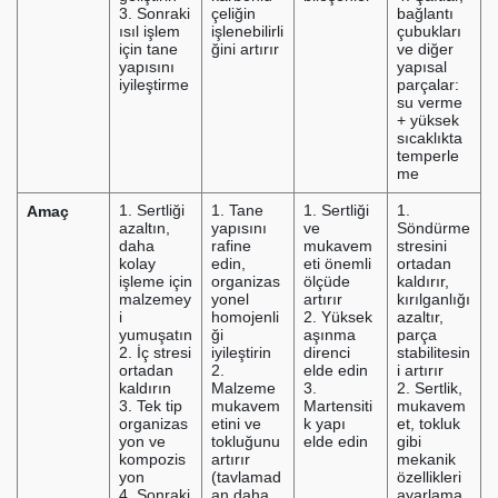
3. Sonraki
çeliğin
bağlantı
ısıl işlem
işlenebilirli
çubukları
için tane
ğini artırır
ve diğer
yapısını
yapısal
iyileştirme
parçalar:
su verme
+ yüksek
sıcaklıkta
temperle
me
Amaç
1. Sertliği
1. Tane
1. Sertliği
1.
azaltın,
yapısını
ve
Söndürme
daha
rafine
mukavem
stresini
kolay
edin,
eti önemli
ortadan
işleme için
organizas
ölçüde
kaldırır,
malzemey
yonel
artırır
kırılganlığı
i
homojenli
2. Yüksek
azaltır,
yumuşatın
ği
aşınma
parça
2. İç stresi
iyileştirin
direnci
stabilitesin
ortadan
2.
elde edin
i artırır
kaldırın
Malzeme
3.
2. Sertlik,
3. Tek tip
mukavem
Martensiti
mukavem
organizas
etini ve
k yapı
et, tokluk
yon ve
tokluğunu
elde edin
gibi
kompozis
artırır
mekanik
yon
(tavlamad
özellikleri
4. Sonraki
an daha
ayarlama