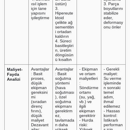
ısıl işlem
üstün)
3. Parça
için tane
3.
boyutlarını
yapısını
Hipereute
stabilize
iyileştirme
ktoid
eder,
çelikte ağ
deformasy
sementitin
onu önler
i ortadan
kaldırın
4. Süreci
basitleştiri
n, üretim
döngüsün
ü kısaltın
Maliyet-
Avantajlar
Avantajlar
- Ekipman
- Gerekli
: Basit
: Basit
ve ortam
maliyet:
Fayda
proses,
soğutma
maliyetleri
Su verme
Analizi
düşük
yöntemi
:
işleminde
ekipman
(hava
Söndürme
n sonraki
gereksini
soğutması
ortamı
temel
mi
), özel
(su, yağ,
adım,
(sıradan
soğutma
vb.) ve
ihmal
direnç
ekipmanı
ilgili
edilemez
fırını),
gerektirm
ekipman
- Hassas
düşük
ez,
gerektirir
kontrol:
maliyet
tavlamada
- Hurda
İstikrarlı
Dezavant
n daha
riski:
performan
ajlar:
yüksek
Yüksek
s için